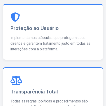
Proteção ao Usuário
Implementamos cláusulas que protegem seus
direitos e garantem tratamento justo em todas as
interações com a plataforma.
Transparência Total
Todas as regras, políticas e procedimentos são