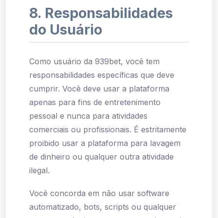
8. Responsabilidades
do Usuário
Como usuário da 939bet, você tem
responsabilidades específicas que deve
cumprir. Você deve usar a plataforma
apenas para fins de entretenimento
pessoal e nunca para atividades
comerciais ou profissionais. É estritamente
proibido usar a plataforma para lavagem
de dinheiro ou qualquer outra atividade
ilegal.
Você concorda em não usar software
automatizado, bots, scripts ou qualquer