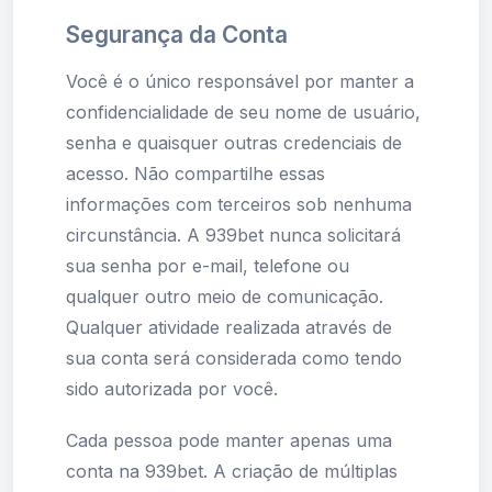
Segurança da Conta
Você é o único responsável por manter a
confidencialidade de seu nome de usuário,
senha e quaisquer outras credenciais de
acesso. Não compartilhe essas
informações com terceiros sob nenhuma
circunstância. A 939bet nunca solicitará
sua senha por e-mail, telefone ou
qualquer outro meio de comunicação.
Qualquer atividade realizada através de
sua conta será considerada como tendo
sido autorizada por você.
Cada pessoa pode manter apenas uma
conta na 939bet. A criação de múltiplas