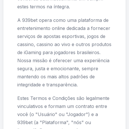
estes termos na íntegra.
A 939bet opera como uma plataforma de
entretenimento online dedicada a fornecer
serviços de apostas esportivas, jogos de
cassino, cassino ao vivo e outros produtos
de iGaming para jogadores brasileiros.
Nossa missão é oferecer uma experiência
segura, justa e emocionante, sempre
mantendo os mais altos padrões de
integridade e transparência.
Estes Termos e Condições são legalmente
vinculativos e formam um contrato entre
você (o "Usuário" ou "Jogador") e a
939bet (a "Plataforma", "nós" ou