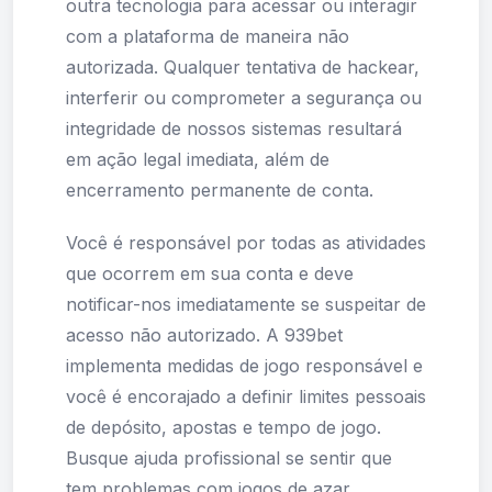
outra tecnologia para acessar ou interagir
com a plataforma de maneira não
autorizada. Qualquer tentativa de hackear,
interferir ou comprometer a segurança ou
integridade de nossos sistemas resultará
em ação legal imediata, além de
encerramento permanente de conta.
Você é responsável por todas as atividades
que ocorrem em sua conta e deve
notificar-nos imediatamente se suspeitar de
acesso não autorizado. A 939bet
implementa medidas de jogo responsável e
você é encorajado a definir limites pessoais
de depósito, apostas e tempo de jogo.
Busque ajuda profissional se sentir que
tem problemas com jogos de azar.