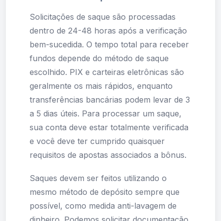
Solicitações de saque são processadas
dentro de 24-48 horas após a verificação
bem-sucedida. O tempo total para receber
fundos depende do método de saque
escolhido. PIX e carteiras eletrônicas são
geralmente os mais rápidos, enquanto
transferências bancárias podem levar de 3
a 5 dias úteis. Para processar um saque,
sua conta deve estar totalmente verificada
e você deve ter cumprido quaisquer
requisitos de apostas associados a bônus.
Saques devem ser feitos utilizando o
mesmo método de depósito sempre que
possível, como medida anti-lavagem de
dinheiro. Podemos solicitar documentação