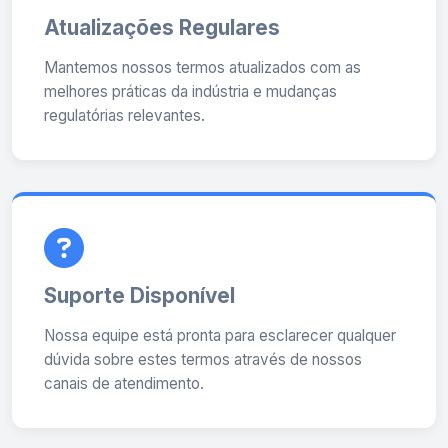
Atualizações Regulares
Mantemos nossos termos atualizados com as
melhores práticas da indústria e mudanças
regulatórias relevantes.
Suporte Disponível
Nossa equipe está pronta para esclarecer qualquer
dúvida sobre estes termos através de nossos
canais de atendimento.