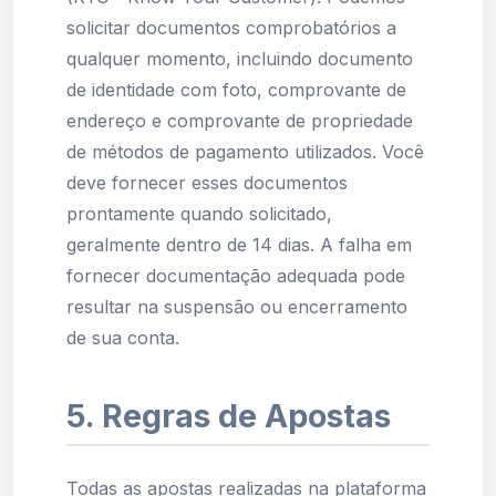
solicitar documentos comprobatórios a
qualquer momento, incluindo documento
de identidade com foto, comprovante de
endereço e comprovante de propriedade
de métodos de pagamento utilizados. Você
deve fornecer esses documentos
prontamente quando solicitado,
geralmente dentro de 14 dias. A falha em
fornecer documentação adequada pode
resultar na suspensão ou encerramento
de sua conta.
5. Regras de Apostas
Todas as apostas realizadas na plataforma