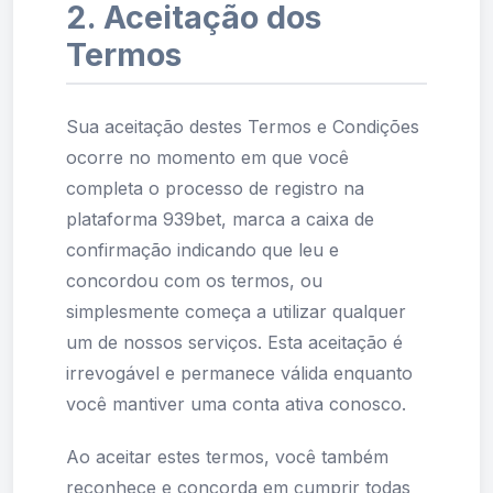
2. Aceitação dos
Termos
Sua aceitação destes Termos e Condições
ocorre no momento em que você
completa o processo de registro na
plataforma 939bet, marca a caixa de
confirmação indicando que leu e
concordou com os termos, ou
simplesmente começa a utilizar qualquer
um de nossos serviços. Esta aceitação é
irrevogável e permanece válida enquanto
você mantiver uma conta ativa conosco.
Ao aceitar estes termos, você também
reconhece e concorda em cumprir todas