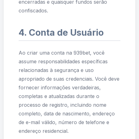
encerradas e quaisquer fundos serão
confiscados.
4. Conta de Usuário
Ao criar uma conta na 939bet, você
assume responsabilidades específicas
relacionadas à segurança e uso
apropriado de suas credenciais. Você deve
fornecer informações verdadeiras,
completas e atualizadas durante o
processo de registro, incluindo nome
completo, data de nascimento, endereço
de e-mail válido, número de telefone e
endereço residencial.