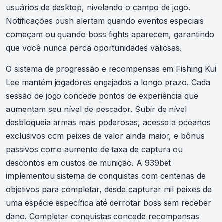
usuários de desktop, nivelando o campo de jogo.
Notificações push alertam quando eventos especiais
começam ou quando boss fights aparecem, garantindo
que você nunca perca oportunidades valiosas.
O sistema de progressão e recompensas em Fishing Kui
Lee mantém jogadores engajados a longo prazo. Cada
sessão de jogo concede pontos de experiência que
aumentam seu nível de pescador. Subir de nível
desbloqueia armas mais poderosas, acesso a oceanos
exclusivos com peixes de valor ainda maior, e bônus
passivos como aumento de taxa de captura ou
descontos em custos de munição. A 939bet
implementou sistema de conquistas com centenas de
objetivos para completar, desde capturar mil peixes de
uma espécie específica até derrotar boss sem receber
dano. Completar conquistas concede recompensas