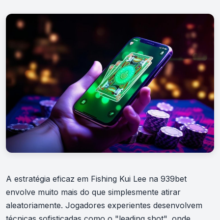
A estratégia eficaz em Fishing Kui Lee na 939bet
envolve muito mais do que simplesmente atirar
aleatoriamente. Jogadores experientes desenvolvem
técnicas sofisticadas como o "leading shot", onde