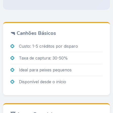
🔫 Canhões Básicos
Custo: 1-5 créditos por disparo
Taxa de captura: 30-50%
Ideal para peixes pequenos
Disponível desde o início