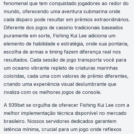
fenomenal que tem conquistado jogadores ao redor do
mundo, oferecendo uma aventura submarina onde
cada disparo pode resultar em prêmios extraordinários.
Diferente dos jogos de cassino tradicionais baseados
puramente em sorte, Fishing Kui Lee adiciona um
elemento de habilidade e estratégia, onde sua pontaria,
escolha de armas e timing fazem diferença real nos
resultados. Cada sessão de jogo transporta você para
um oceano vibrante repleto de criaturas marinhas
coloridas, cada uma com valores de prêmio diferentes,
criando uma experiência visual deslumbrante que
rivaliza com os melhores jogos de console.
A 939bet se orgulha de oferecer Fishing Kui Lee com a
melhor implementação técnica disponível no mercado
brasileiro. Nossos servidores dedicados garantem
latência mínima, crucial para um jogo onde reflexos