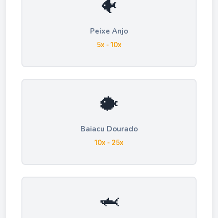
🐠
Peixe Anjo
5x - 10x
🐡
Baiacu Dourado
10x - 25x
🦈