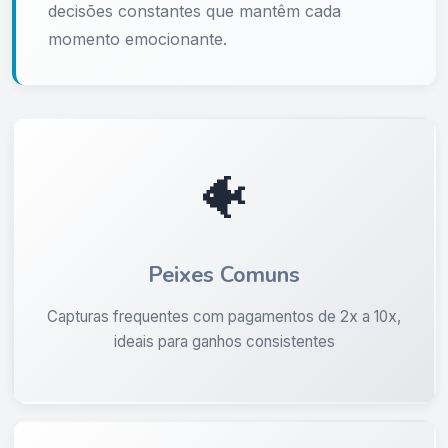
decisões constantes que mantêm cada
momento emocionante.
🐠
Peixes Comuns
Capturas frequentes com pagamentos de 2x a 10x,
ideais para ganhos consistentes