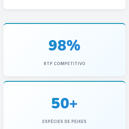
98%
RTP COMPETITIVO
50+
ESPÉCIES DE PEIXES