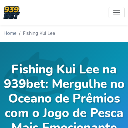
Home
Fishing Kui Lee
Fishing Kui Lee na
939bet: Mergulhe no
Oceano de Prêmios
com o Jogo de Pesca
Mais Emocionante