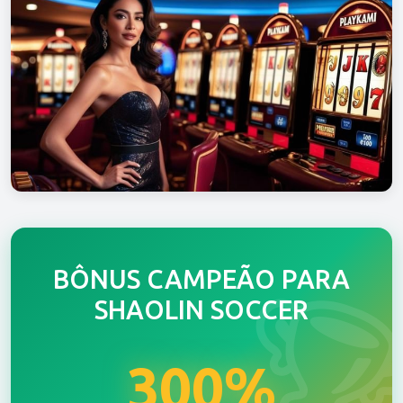
BÔNUS CAMPEÃO PARA
SHAOLIN SOCCER
300%