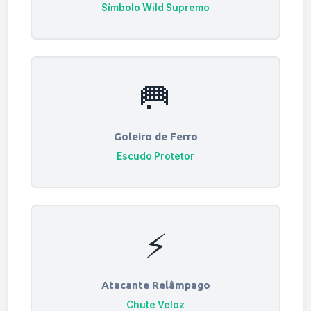
Símbolo Wild Supremo
🥅
Goleiro de Ferro
Escudo Protetor
⚡
Atacante Relâmpago
Chute Veloz