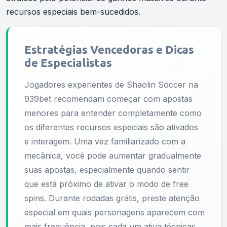
recursos especiais bem-sucedidos.
Estratégias Vencedoras e Dicas
de Especialistas
Jogadores experientes de Shaolin Soccer na
939bet recomendam começar com apostas
menores para entender completamente como
os diferentes recursos especiais são ativados
e interagem. Uma vez familiarizado com a
mecânica, você pode aumentar gradualmente
suas apostas, especialmente quando sentir
que está próximo de ativar o modo de free
spins. Durante rodadas grátis, preste atenção
especial em quais personagens aparecem com
mais frequência, pois cada um ativa técnicas