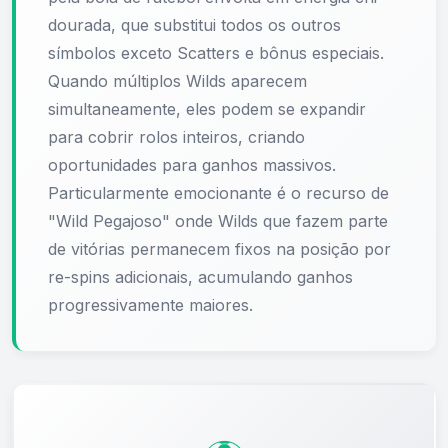
dourada, que substitui todos os outros
símbolos exceto Scatters e bônus especiais.
Quando múltiplos Wilds aparecem
simultaneamente, eles podem se expandir
para cobrir rolos inteiros, criando
oportunidades para ganhos massivos.
Particularmente emocionante é o recurso de
"Wild Pegajoso" onde Wilds que fazem parte
de vitórias permanecem fixos na posição por
re-spins adicionais, acumulando ganhos
progressivamente maiores.