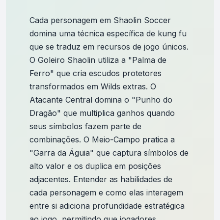
Cada personagem em Shaolin Soccer
domina uma técnica específica de kung fu
que se traduz em recursos de jogo únicos.
O Goleiro Shaolin utiliza a "Palma de
Ferro" que cria escudos protetores
transformados em Wilds extras. O
Atacante Central domina o "Punho do
Dragão" que multiplica ganhos quando
seus símbolos fazem parte de
combinações. O Meio-Campo pratica a
"Garra da Águia" que captura símbolos de
alto valor e os duplica em posições
adjacentes. Entender as habilidades de
cada personagem e como elas interagem
entre si adiciona profundidade estratégica
ao jogo, permitindo que jogadores