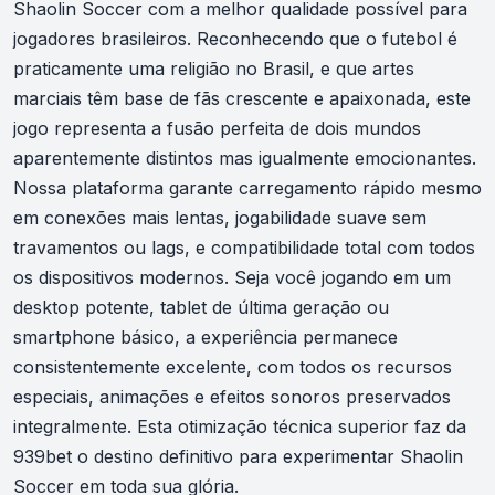
Shaolin Soccer com a melhor qualidade possível para
jogadores brasileiros. Reconhecendo que o futebol é
praticamente uma religião no Brasil, e que artes
marciais têm base de fãs crescente e apaixonada, este
jogo representa a fusão perfeita de dois mundos
aparentemente distintos mas igualmente emocionantes.
Nossa plataforma garante carregamento rápido mesmo
em conexões mais lentas, jogabilidade suave sem
travamentos ou lags, e compatibilidade total com todos
os dispositivos modernos. Seja você jogando em um
desktop potente, tablet de última geração ou
smartphone básico, a experiência permanece
consistentemente excelente, com todos os recursos
especiais, animações e efeitos sonoros preservados
integralmente. Esta otimização técnica superior faz da
939bet o destino definitivo para experimentar Shaolin
Soccer em toda sua glória.