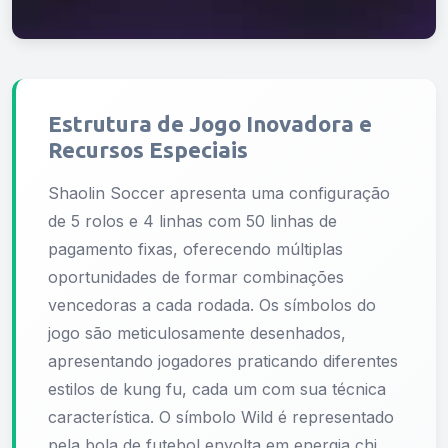
Estrutura de Jogo Inovadora e
Recursos Especiais
Shaolin Soccer apresenta uma configuração
de 5 rolos e 4 linhas com 50 linhas de
pagamento fixas, oferecendo múltiplas
oportunidades de formar combinações
vencedoras a cada rodada. Os símbolos do
jogo são meticulosamente desenhados,
apresentando jogadores praticando diferentes
estilos de kung fu, cada um com sua técnica
característica. O símbolo Wild é representado
pela bola de futebol envolta em energia chi