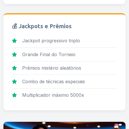
💰 Jackpots e Prêmios
Jackpot progressivo triplo
Grande Final do Torneio
Prêmios mistério aleatórios
Combo de técnicas especiais
Multiplicador máximo 5000x