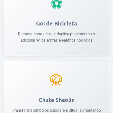
⚽
Gol de Bicicleta
Recurso especial que duplica pagamentos e
adiciona Wilds extras aleatórios nos rolos
🥋
Chute Shaolin
Transforma símbolos baixos em altos, aumentando