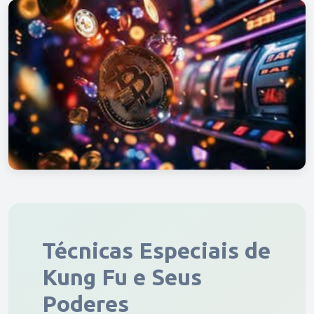
Técnicas Especiais de
Kung Fu e Seus
Poderes