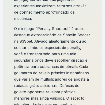
experientes maximizem retornos através
de conhecimento aprofundado da
mecânica.
O mini-jogo "Penalty Shootout" é outro
destaque extraordinário de Shaolin Soccer
na 939bet. Ativado aleatoriamente ou ao
coletar símbolos especiais de penalty,
você é transportado para uma tela
secundária onde deve escolher direção e
potência para cobranças de pênalti. Cada
gol marca do revela prêmios instantâneos
que variam de multiplicadores de aposta a
rodadas grátis adicionais. Defesas do
goleiro oponente revelam prêmios
menores mas ainda valiosos. O aspecto
interativo deste mini-jogo quebra a