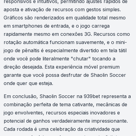
responsivos e intuitivos, permitindo ajustes rápidos de
aposta e ativação de recursos com gestos simples.
Gráficos são renderizados em qualidade total mesmo
em smartphones de entrada, e o jogo carrega
rapidamente mesmo em conexões 3G. Recursos como
rotação automática funcionam suavemente, e o mini-
jogo de pênaltis é especialmente divertido em tela tátil
onde você pode literalmente "chutar" tocando a
direção desejada. Esta experiência móvel premium
garante que você possa desfrutar de Shaolin Soccer
onde quer que esteja.
Em conclusão, Shaolin Soccer na 939bet representa a
combinação perfeita de tema cativante, mecânicas de
jogo envolventes, recursos especiais inovadores e
potencial de ganhos verdadeiramente impressionante.
Cada rodada é uma celebração da criatividade que