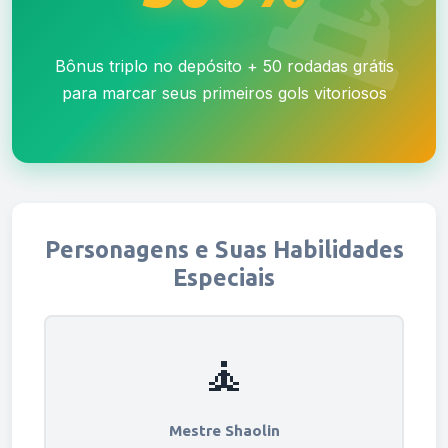
Bônus triplo no depósito + 50 rodadas grátis
para marcar seus primeiros gols vitoriosos
Personagens e Suas Habilidades
Especiais
🧘
Mestre Shaolin