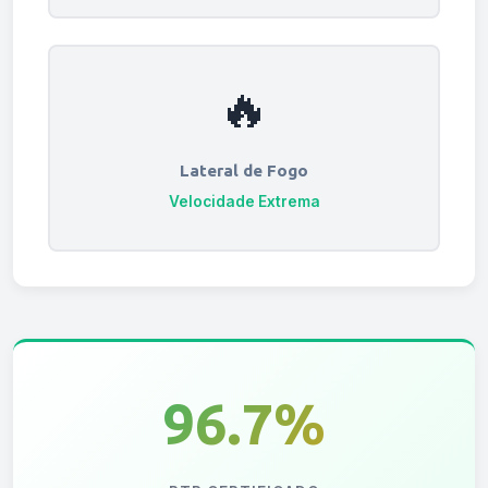
🔥
Lateral de Fogo
Velocidade Extrema
96.7%